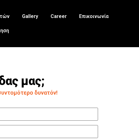
ετών
Gallery
Career
Επικοινωνία
τηση
δας μας;
συντομότερο δυνατόν!